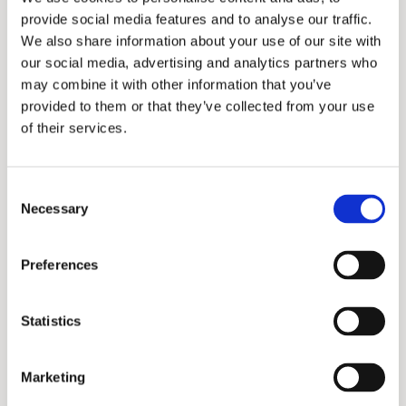
provide social media features and to analyse our traffic.
Robuustheid
We also share information about your use of our site with
De infraroodsensor wordt beschermd door
our social media, advertising and analytics partners who
een RVS-behuizing en stevig bevestigd met
may combine it with other information that you’ve
een lasmoer.
provided to them or that they’ve collected from your use
of their services.
Betrouwbaarheid
De robuuste uitvoering met dikkere
bekabeling en een industriële connector
Consent
Necessary
zorgt ervoor dat de sensor jarenlang
Selection
betrouwbaar blijft functioneren. De
DEUTSCH connector, met een automotive
Preferences
standaard van de gerenommeerde fabrikant
TE Connectivity, wordt veel in de landbouw
Statistics
toegepast.
Inbouwmaten
Marketing
De inbouwruimte voor de sensorassemblage