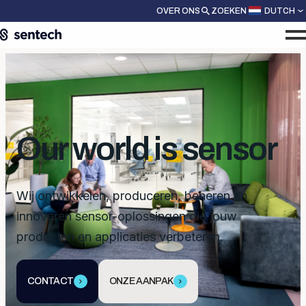
OVER ONS
ZOEKEN
DUTCH
Our world is sensor
Wij ontwikkelen, produceren, beheren en
innoveren sensor-oplossingen die jouw
producten en applicaties verbeteren.
CONTACT
ONZE AANPAK