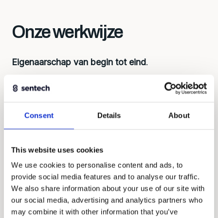
Onze werkwijze
Eigenaarschap van begin tot eind
.
Eerst begrijpen, dan bouwen. Elke oplossing
begint bij de juiste vragen: wat wil je meten,
onder welke omstandigheden, met welk
Consent
Details
About
budget? Dat bepaalt de aanpak, overwegingen
over ontwikkeling, levertijd en kosten.
This website uses cookies
We werken als gelijkwaardige partners, denken
We use cookies to personalise content and ads, to
mee en nemen verantwoordelijkheid voor het
provide social media features and to analyse our traffic.
geheel.
We also share information about your use of our site with
our social media, advertising and analytics partners who
may combine it with other information that you’ve