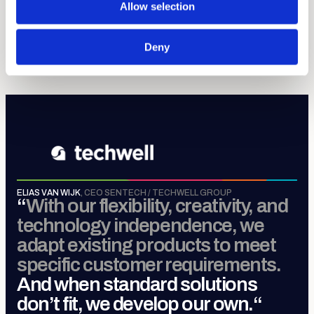
Allow selection
Sense, Move, Control &
Connect
.
Deny
MEER OVER TECHWELL GROUP
ELIAS VAN WIJK
,
CEO SENTECH / TECHWELL GROUP
“
With our flexibility, creativity, and
technology independence, we
adapt existing products to meet
specific customer requirements.
And when standard solutions
don’t fit, we develop our own.
“