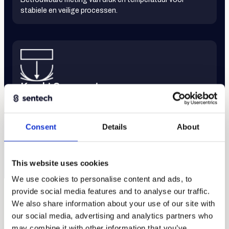
stabiele en veilige processen.
Kracht & moment
Nauwkeurige meting van kracht en koppel voor controle
van belasting en interactie.
Consent
Details
About
PRODUCT DATABASE
This website uses cookies
We use cookies to personalise content and ads, to
provide social media features and to analyse our traffic.
We also share information about your use of our site with
our social media, advertising and analytics partners who
Sensor-oplossingen
may combine it with other information that you’ve