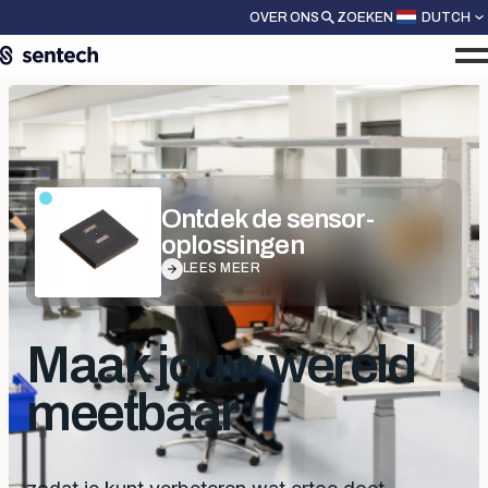
OVER ONS
ZOEKEN
DUTCH
Ontdek de sensor-
oplossingen
LEES MEER
Maak jouw wereld
meetbaar