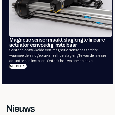
Magnetic sensor maakt slaglengte lineaire
actuator eenvoudig instelbaar
Sentech ontwikkelde een ‘magnetic sensor assembly’,
waarmee de eindgebruiker zelf de slaglengte van de lineaire
actuator kan instellen. Ontdek hoe we samen deze
sensoroplossing integreerden.
INDUSTRIE
Nieuws