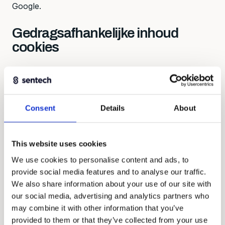
Google.
Gedragsafhankelijke inhoud
cookies
Ons doel is om bezoekers van onze website te
voorzien van informatie die zo relevant mogelijk is
voor hem of haar. Daarom proberen wij onze site
Consent
Details
About
zoveel mogelijk aan iedere bezoeker aan te passen.
Dit doen we niet alleen via de inhoud van onze
website, maar ook via advertenties en aanbiedingen
This website uses cookies
die worden getoond.
We use cookies to personalise content and ads, to
Om deze aanpassingen te kunnen maken, proberen
provide social media features and to analyse our traffic.
wij op basis van onze websites die jij bezoekt op
We also share information about your use of our site with
internet een beeld te krijgen van uw vermoedelijke
our social media, advertising and analytics partners who
interesses zonder een naar een persoon
may combine it with other information that you’ve
herleidbaar profiel op te bouwen. Op basis van deze
provided to them or that they’ve collected from your use