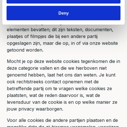
werken, kan het zijn dat wij niet altijd inzicht hebben
in de cookies die via onze website door derde
Deny
partijen worden geplaatst. Dit is met name het geval
als onze webpagina’s zogenaamde embedded
elementen bevatten; dit zijn teksten, documenten,
plaatjes of filmpjes die bij een andere partij
opgeslagen zijn, maar die op, in of via onze website
getoond worden.
Mocht je op deze website cookies tegenkomen die in
deze categorie vallen en die we hierboven niet
genoemd hebben, laat het ons dan weten. Je kunt
ook rechtstreeks contact opnemen met de
betreffende partij om te vragen welke cookies ze
plaatsten, wat de reden daarvoor is, wat de
levensduur van de cookie is en op welke manier ze
jouw privacy waarborgen.
Voor alle cookies die andere partijen plaatsen en de
mogelijke data die zij hiermee verzamelen, verwijzen