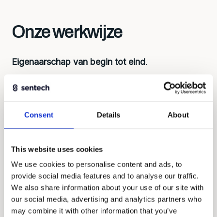
Onze werkwijze
Eigenaarschap van begin tot eind
.
Eerst begrijpen, dan bouwen. Elke oplossing
begint bij de juiste vragen: wat wil je meten,
onder welke omstandigheden, met welk
Consent
Details
About
budget? Dat bepaalt de aanpak, overwegingen
over ontwikkeling, levertijd en kosten.
This website uses cookies
We werken als gelijkwaardige partners, denken
We use cookies to personalise content and ads, to
mee en nemen verantwoordelijkheid voor het
provide social media features and to analyse our traffic.
geheel.
We also share information about your use of our site with
our social media, advertising and analytics partners who
may combine it with other information that you’ve