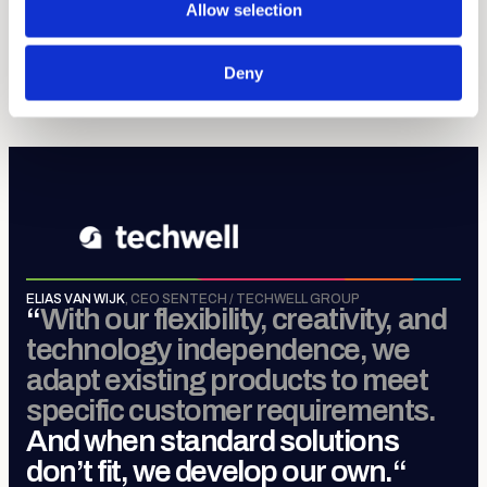
Allow selection
Sense, Move, Control &
Connect
.
Deny
MEER OVER TECHWELL GROUP
ELIAS VAN WIJK
,
CEO SENTECH / TECHWELL GROUP
“
With our flexibility, creativity, and
technology independence, we
adapt existing products to meet
specific customer requirements.
And when standard solutions
don’t fit, we develop our own.
“