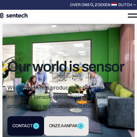
OVER ONS
ZOEKEN
DUTCH
Our world is sensor
Wij ontwikkelen, produceren, beheren en
innoveren sensor-oplossingen die jouw
producten en applicaties verbeteren.
CONTACT
ONZE AANPAK