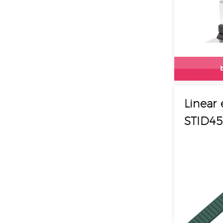
Linear
STID4