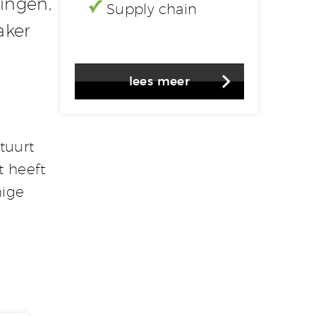
singen,
Supply chain
aker
lees meer
tuurt
t heeft
mige