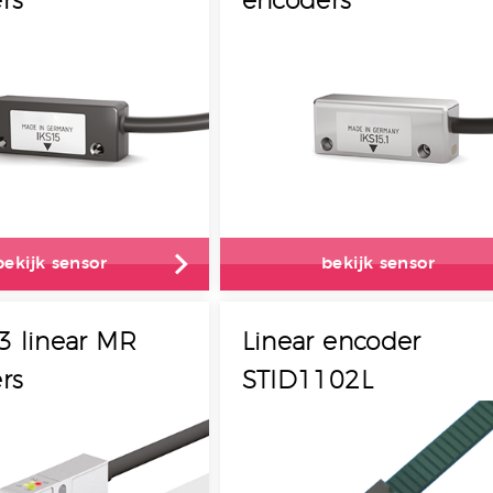
rs
encoders
bekijk sensor
bekijk sensor
3 linear MR
Linear encoder
rs
STID1102L