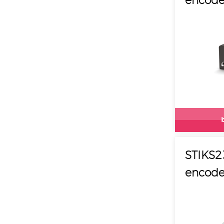
encode
STIKS2
encode