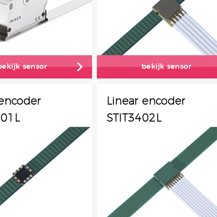
bekijk sensor
bekijk sensor
 encoder
Linear encoder
501L
STIT3402L