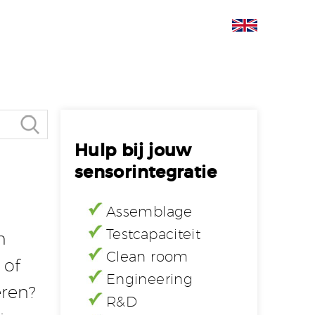
Hulp bij jouw
sensorintegratie
Assemblage
Testcapaciteit
n
Clean room
 of
Engineering
eren?
R&D