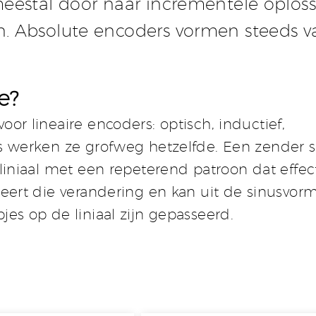
meestal door naar incrementele oplos
n. Absolute encoders vormen steeds v
e?
or lineaire encoders: optisch, inductief,
is werken ze grofweg hetzelfde. Een zender s
 liniaal met een repeterend patroon dat effec
reert die verandering en kan uit de sinusvor
jes op de liniaal zijn gepasseerd.