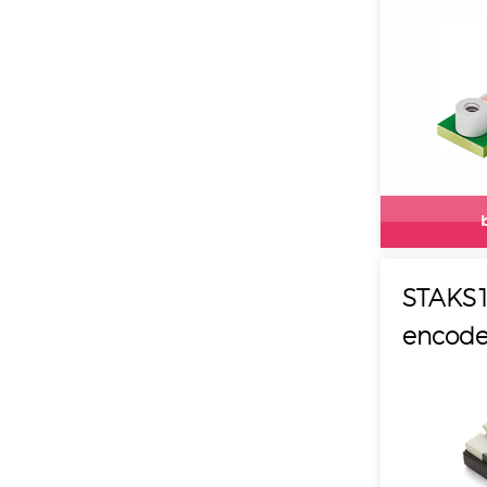
Incremental
STEP
CW/CCW
A/B pulses
RS422 ABZ
RS422 UVW
TTL ABZ
TTL UVW
RS422
STAKS1
Push-Pull TTL
encode
A-quad-B with
Index