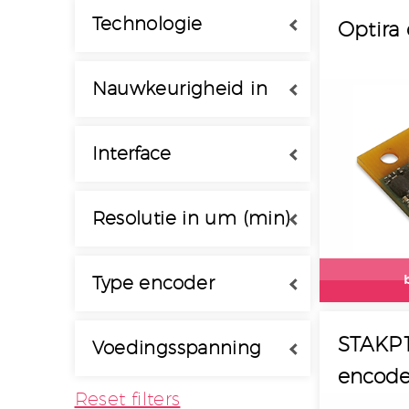
Technologie
Optira 
Optical
Nauwkeurigheid in
Magnetic
um (min)
Inductive
1 - 20
µm
Interface
Capacitive
A-quad-B
Resolutie in um (min)
Sine/Cosine
BiSS-C
0 - 1250
µm
Type encoder
SSI
SPI
Incremental
STAKP1
Voedingsspanning
ABZ
Absolute
encode
Absolute /
2 - 32
V
Reset filters
UVW