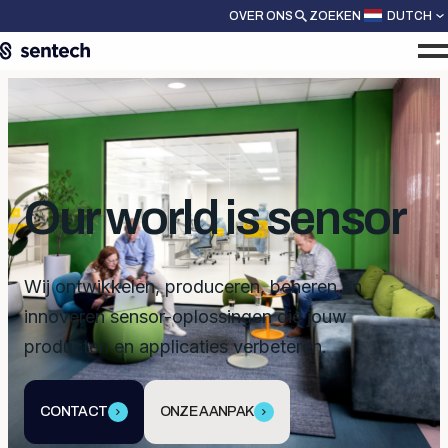
OVER ONS
ZOEKEN
DUTCH
Our world is sensor
Wij ontwikkelen, produceren, beheren en
innoveren sensor-oplossingen die jouw
producten en applicaties verbeteren.
CONTACT
ONZE AANPAK