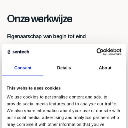
Onze werkwijze
Eigenaarschap van begin tot eind
.
Eerst begrijpen, dan bouwen. Elke oplossing
begint bij de juiste vragen: wat wil je meten,
onder welke omstandigheden, met welk
Consent
Details
About
budget? Dat bepaalt de aanpak, overwegingen
over ontwikkeling, levertijd en kosten.
This website uses cookies
We werken als gelijkwaardige partners, denken
We use cookies to personalise content and ads, to
mee en nemen verantwoordelijkheid voor het
provide social media features and to analyse our traffic.
geheel.
We also share information about your use of our site with
our social media, advertising and analytics partners who
may combine it with other information that you’ve