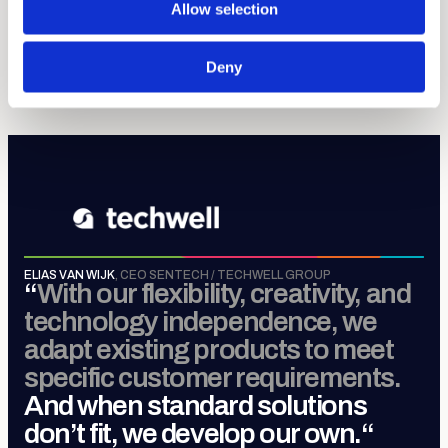
Allow selection
Sense, Move, Control &
Connect
.
Deny
MEER OVER TECHWELL GROUP
ELIAS VAN WIJK
,
CEO SENTECH / TECHWELL GROUP
“
With our flexibility, creativity, and
technology independence, we
adapt existing products to meet
specific customer requirements.
And when standard solutions
don’t fit, we develop our own.
“