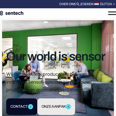
OVER ONS
ZOEKEN
DUTCH
Our world is sensor
Wij ontwikkelen, produceren, beheren en
innoveren sensor-oplossingen die jouw
producten en applicaties verbeteren.
CONTACT
ONZE AANPAK