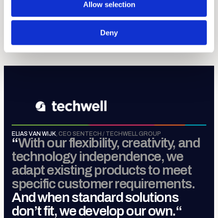
Allow selection
Sense, Move, Control &
Connect
.
Deny
MEER OVER TECHWELL GROUP
ELIAS VAN WIJK
,
CEO SENTECH / TECHWELL GROUP
“
With our flexibility, creativity, and
technology independence, we
adapt existing products to meet
specific customer requirements.
And when standard solutions
don’t fit, we develop our own.
“