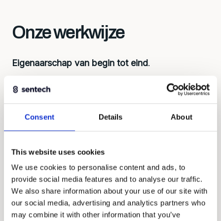
Onze werkwijze
Eigenaarschap van begin tot eind
.
Eerst begrijpen, dan bouwen. Elke oplossing
begint bij de juiste vragen: wat wil je meten,
onder welke omstandigheden, met welk
Consent
Details
About
budget? Dat bepaalt de aanpak, overwegingen
over ontwikkeling, levertijd en kosten.
This website uses cookies
We werken als gelijkwaardige partners, denken
We use cookies to personalise content and ads, to
mee en nemen verantwoordelijkheid voor het
provide social media features and to analyse our traffic.
geheel.
We also share information about your use of our site with
our social media, advertising and analytics partners who
may combine it with other information that you’ve