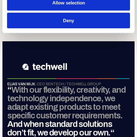
Allow selection
Sense, Move, Control &
Connect
.
Deny
MEER OVER TECHWELL GROUP
ELIAS VAN WIJK
,
CEO SENTECH / TECHWELL GROUP
“
With our flexibility, creativity, and
technology independence, we
adapt existing products to meet
specific customer requirements.
And when standard solutions
don’t fit, we develop our own.
“