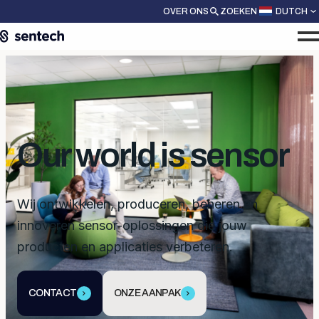
OVER ONS
ZOEKEN
DUTCH
Our world is sensor
Wij ontwikkelen, produceren, beheren en
innoveren sensor-oplossingen die jouw
producten en applicaties verbeteren.
CONTACT
ONZE AANPAK