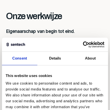
Onze werkwijze
Eigenaarschap van begin tot eind
.
Eerst begrijpen, dan bouwen. Elke oplossing
begint bij de juiste vragen: wat wil je meten,
onder welke omstandigheden, met welk
Consent
Details
About
budget? Dat bepaalt de aanpak, overwegingen
over ontwikkeling, levertijd en kosten.
This website uses cookies
We werken als gelijkwaardige partners, denken
We use cookies to personalise content and ads, to
mee en nemen verantwoordelijkheid voor het
provide social media features and to analyse our traffic.
geheel.
We also share information about your use of our site with
our social media, advertising and analytics partners who
may combine it with other information that you’ve