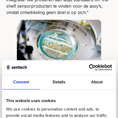
shelf sensorproducten te vinden voor de assy’s,
omdat ontwikkeling geen doel is op zich.”
Wat is een wens en wat is een eis, zijn cruciale
vragen om te stellen om tot de meest geschikte
Consent
Details
About
oplossing te komen. “Voor deze opdrachtgever
kwam daar, voor de meeste posities, een direct
inzetbare sensorintegratie van
This website uses cookies
standaardcomponenten uit. Op een aantal locaties
We use cookies to personalise content and ads, to
hebben we het ontwerp van de sensor aangepast
provide social media features and to analyse our traffic.