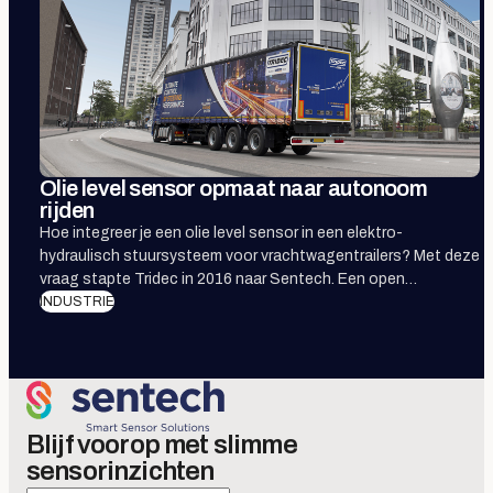
Olie level sensor opmaat naar autonoom
rijden
Hoe integreer je een olie level sensor in een elektro-
hydraulisch stuursysteem voor vrachtwagentrailers? Met deze
vraag stapte Tridec in 2016 naar Sentech. Een open
samenwerking leidde in rap tempo tot een robuuste
INDUSTRIE
sensorassemblage met een optische niveausensor. Het
moderne stuurhulpmiddel is voor Tridec de opmaat naar
autonoom rijden.
Blijf voorop met slimme
sensorinzichten