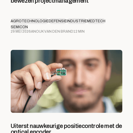
bewezen projectmanagement
AGROTECHNOLOGIE
DEFENSIE
INDUSTRIE
MEDTECH
SEMICON
29 MEI 2026
ANOUK VAN DEN BRAND
12 MIN
Uiterst nauwkeurige positiecontrole met de
optical encoder