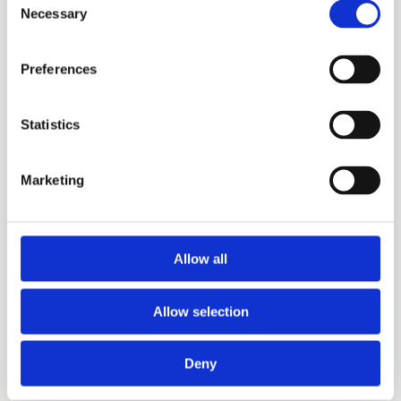
29 APRIL 2026
EGBERT STELLINGA
6 MIN
Necessary
Selection
Preferences
Statistics
Marketing
Allow all
Autonome landbouw met lidar: 3
praktijkvoorbeelden uit andere sectoren
Allow selection
Deny
AGROTECHNOLOGIE
DEFENSIE
19 MAART 2026
JURRE VAN SON
5 MIN