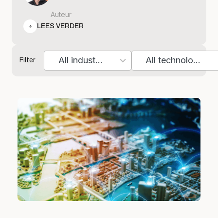
Auteur
LEES VERDER
All industries
All technologies
Filter
7
10
results
results
available
available