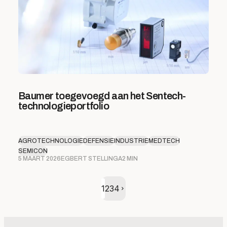
Baumer toegevoegd aan het Sentech-
technologieportfolio
AGROTECHNOLOGIE
DEFENSIE
INDUSTRIE
MEDTECH
SEMICON
5 MAART 2026
EGBERT STELLINGA
2 MIN
Volgende pagina
1
2
3
4