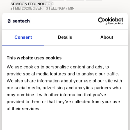
SEMICON
TECHNOLOGIE
21 MEI 2026
EGBERT STELLINGA
7 MIN
Consent
Details
About
This website uses cookies
We use cookies to personalise content and ads, to
provide social media features and to analyse our traffic.
We also share information about your use of our site with
our social media, advertising and analytics partners who
may combine it with other information that you’ve
Absolute encoders met ultieme
provided to them or that they’ve collected from your use
integratiemogelijkheden
of their services.
INDUSTRIE
MEDTECH
SEMICON
Consent