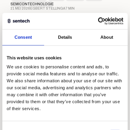
SEMICON
TECHNOLOGIE
21 MEI 2026
EGBERT STELLINGA
7 MIN
Consent
Details
About
This website uses cookies
We use cookies to personalise content and ads, to
provide social media features and to analyse our traffic.
We also share information about your use of our site with
our social media, advertising and analytics partners who
may combine it with other information that you’ve
Absolute encoders met ultieme
provided to them or that they’ve collected from your use
integratiemogelijkheden
of their services.
INDUSTRIE
MEDTECH
SEMICON
Consent