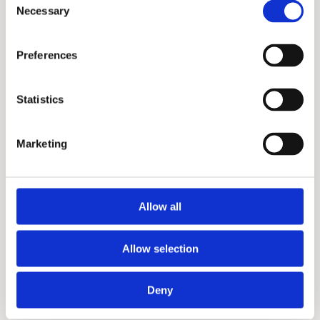
29 APRIL 2026
EGBERT STELLINGA
6 MIN
Necessary
Selection
Preferences
Statistics
Marketing
Allow all
Autonome landbouw met lidar: 3
praktijkvoorbeelden uit andere sectoren
Allow selection
Deny
AGROTECHNOLOGIE
DEFENSIE
19 MAART 2026
JURRE VAN SON
5 MIN