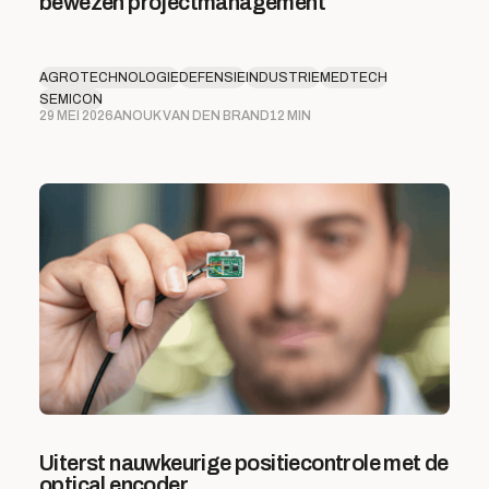
bewezen projectmanagement
AGROTECHNOLOGIE
DEFENSIE
INDUSTRIE
MEDTECH
SEMICON
29 MEI 2026
ANOUK VAN DEN BRAND
12 MIN
Uiterst nauwkeurige positiecontrole met de
optical encoder