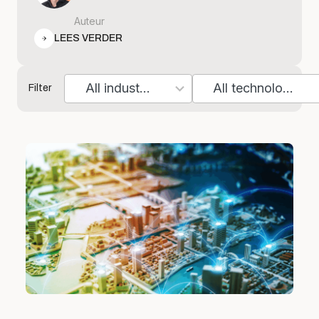
Auteur
LEES VERDER
All industries
All technologies
Filter
7
10
results
results
available
available