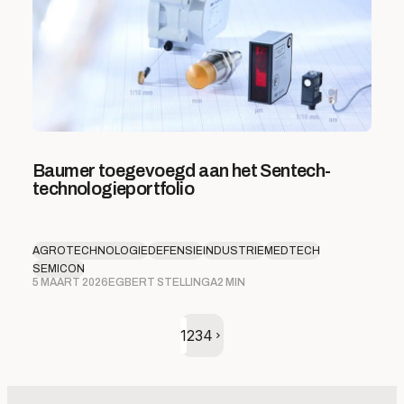
Baumer toegevoegd aan het Sentech-
technologieportfolio
AGROTECHNOLOGIE
DEFENSIE
INDUSTRIE
MEDTECH
SEMICON
5 MAART 2026
EGBERT STELLINGA
2 MIN
Volgende pagina
1
2
3
4