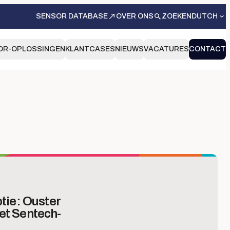
SENSOR DATABASE
OVER ONS
ZOEKEN
DUTCH
OR-OPLOSSINGEN
KLANTCASES
NIEUWS
VACATURES
CONTACT
ptie: Ouster
et Sentech-