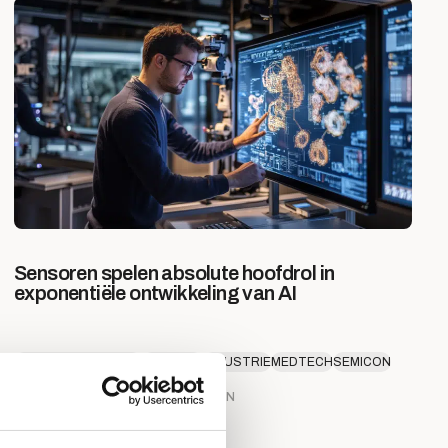
Sensoren spelen absolute hoofdrol in
exponentiële ontwikkeling van AI
AGROTECHNOLOGIE
DEFENSIE
INDUSTRIE
MEDTECH
SEMICON
TECHNOLOGIE
21 MEI 2026
EGBERT STELLINGA
7 MIN