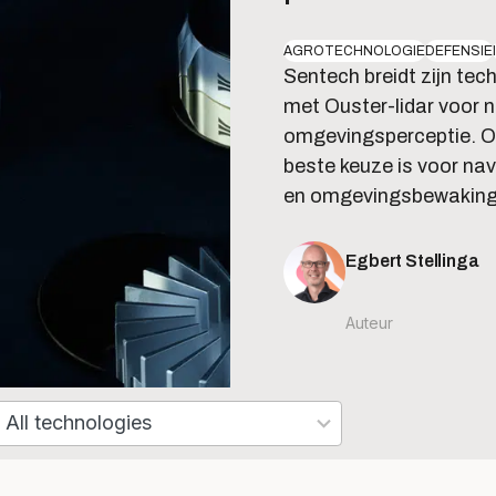
AGROTECHNOLOGIE
DEFENSIE
Sentech breidt zijn tech
met Ouster-lidar voor 
omgevingsperceptie. On
beste keuze is voor nav
en omgevingsbewaking
Egbert Stellinga
Auteur
ults
ilable