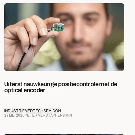
Uiterst nauwkeurige positiecontrole met de
optical encoder
INDUSTRIE
MEDTECH
SEMICON
29 MEI 2026
PETER VERSTAPPEN
8 MIN