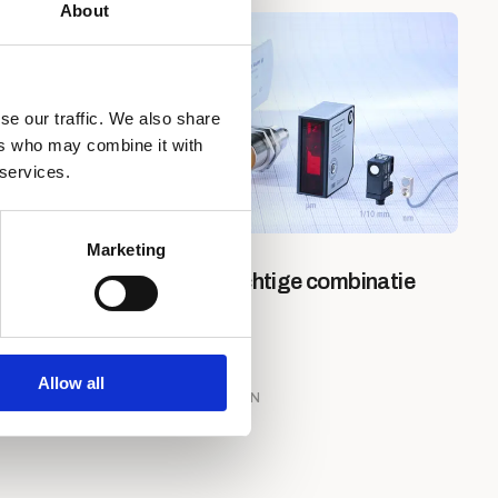
About
se our traffic. We also share
ers who may combine it with
 services.
Marketing
Lidar en AGV’s: een krachtige combinatie
voor precisielandbouw
Allow all
AGROTECHNOLOGIE
19 MAART 2026
JURRE VAN SON
2 MIN