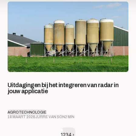
Uitdagingen bij het integreren van radar in
jouw applicatie
AGROTECHNOLOGIE
18 MAART 2026
JURRE VAN SON
2 MIN
Volgende pagina
1
2
3
4