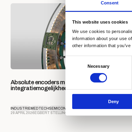
Consent
This website uses cookies
We use cookies to personalis
information about your use of
other information that you’ve
Consent
Necessary
Selection
Absolute encoders met ultieme
integratiemogelijkheden
Deny
INDUSTRIE
MEDTECH
SEMICON
29 APRIL 2026
EGBERT STELLINGA
6 MIN