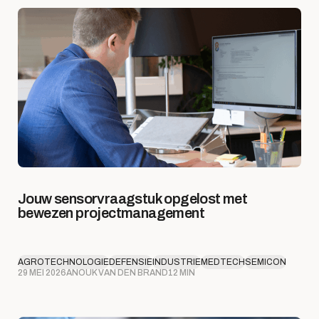
Jouw sensorvraagstuk opgelost met
bewezen projectmanagement
AGROTECHNOLOGIE
DEFENSIE
INDUSTRIE
MEDTECH
SEMICON
29 MEI 2026
ANOUK VAN DEN BRAND
12 MIN