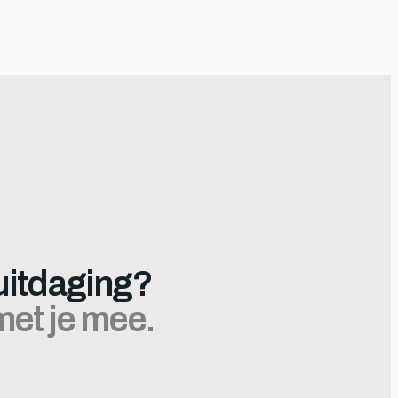
itdaging?
et je mee.