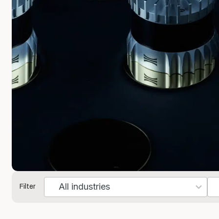
Filter
7
10
results
res
available
ava