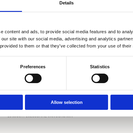
Details
e content and ads, to provide social media features and to analy
 our site with our social media, advertising and analytics partn
 provided to them or that they’ve collected from your use of their
Preferences
Statistics
Autonome landbouw met lidar: 3
praktijkvoorbeelden uit andere sectoren
Allow selection
AGROTECHNOLOGIE
DEFENSIE
19 MAART 2026
JURRE VAN SON
5 MIN