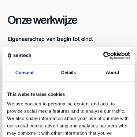
Onze werkwijze
Eigenaarschap van begin tot eind
.
Eerst begrijpen, dan bouwen. Elke oplossing
begint bij de juiste vragen: wat wil je meten,
onder welke omstandigheden, met welk
Consent
Details
About
budget? Dat bepaalt de aanpak, overwegingen
over ontwikkeling, levertijd en kosten.
This website uses cookies
We werken als gelijkwaardige partners, denken
We use cookies to personalise content and ads, to
mee en nemen verantwoordelijkheid voor het
provide social media features and to analyse our traffic.
geheel.
We also share information about your use of our site with
our social media, advertising and analytics partners who
may combine it with other information that you’ve