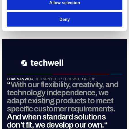
Allow selection
Sense, Move, Control &
Connect
.
Deny
MEER OVER TECHWELL GROUP
ELIAS VAN WIJK
,
CEO SENTECH / TECHWELL GROUP
“
With our flexibility, creativity, and
technology independence, we
adapt existing products to meet
specific customer requirements.
And when standard solutions
don’t fit, we develop our own.
“