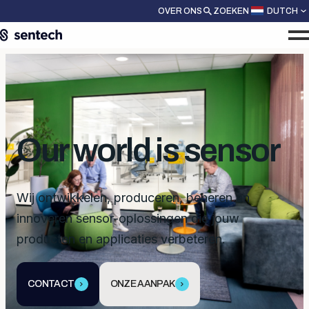
OVER ONS
ZOEKEN
DUTCH
Our world is sensor
Wij ontwikkelen, produceren, beheren en
innoveren sensor-oplossingen die jouw
producten en applicaties verbeteren.
CONTACT
ONZE AANPAK