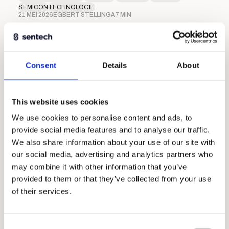
SEMICON
TECHNOLOGIE
21 MEI 2026
EGBERT STELLINGA
7 MIN
Consent
Details
About
This website uses cookies
We use cookies to personalise content and ads, to
provide social media features and to analyse our traffic.
We also share information about your use of our site with
our social media, advertising and analytics partners who
may combine it with other information that you’ve
Absolute encoders met ultieme
provided to them or that they’ve collected from your use
integratiemogelijkheden
of their services.
INDUSTRIE
MEDTECH
SEMICON
Consent