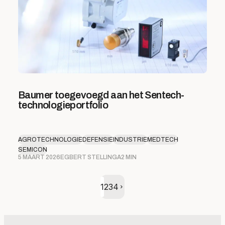
Baumer toegevoegd aan het Sentech-
technologieportfolio
AGROTECHNOLOGIE
DEFENSIE
INDUSTRIE
MEDTECH
SEMICON
5 MAART 2026
EGBERT STELLINGA
2 MIN
Volgende pagina
1
2
3
4