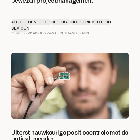
bewezen projectmanagement
AGROTECHNOLOGIE
DEFENSIE
INDUSTRIE
MEDTECH
SEMICON
29 MEI 2026
ANOUK VAN DEN BRAND
12 MIN
Uiterst nauwkeurige positiecontrole met de
optical encoder