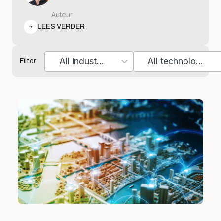
Auteur
LEES VERDER
All industries
All technologies
Filter
7
10
results
results
available
available