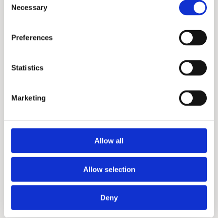
29 APRIL 2026
EGBERT STELLINGA
6 MIN
Necessary
Selection
Preferences
Statistics
Marketing
Allow all
Autonome landbouw met lidar: 3
praktijkvoorbeelden uit andere sectoren
Allow selection
Deny
AGROTECHNOLOGIE
DEFENSIE
19 MAART 2026
JURRE VAN SON
5 MIN