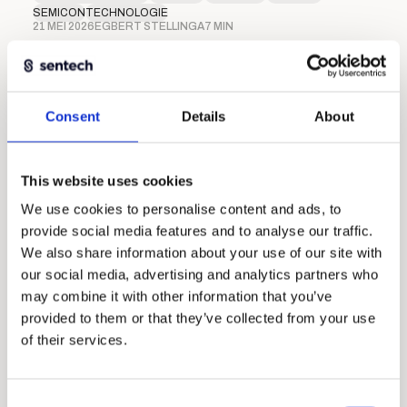
SEMICON
TECHNOLOGIE
21 MEI 2026
EGBERT STELLINGA
7 MIN
Consent
Details
About
This website uses cookies
We use cookies to personalise content and ads, to
provide social media features and to analyse our traffic.
We also share information about your use of our site with
our social media, advertising and analytics partners who
may combine it with other information that you’ve
Absolute encoders met ultieme
provided to them or that they’ve collected from your use
integratiemogelijkheden
of their services.
INDUSTRIE
MEDTECH
SEMICON
Consent