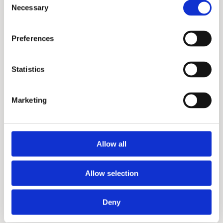
29 APRIL 2026
EGBERT STELLINGA
6 MIN
Necessary
Selection
Preferences
Statistics
Marketing
Allow all
Autonome landbouw met lidar: 3
praktijkvoorbeelden uit andere sectoren
Allow selection
Deny
AGROTECHNOLOGIE
DEFENSIE
19 MAART 2026
JURRE VAN SON
5 MIN