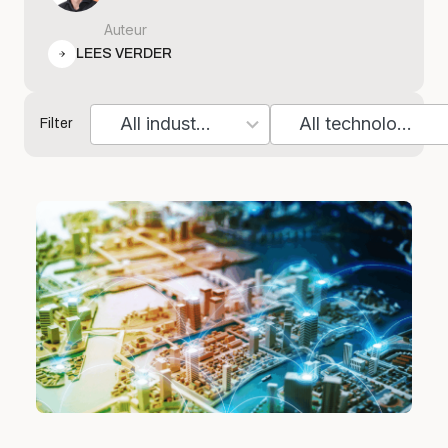
Auteur
LEES VERDER
All industries
All technologies
Filter
7
10
results
results
available
available