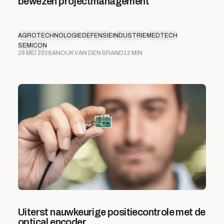
bewezen projectmanagement
AGROTECHNOLOGIE
DEFENSIE
INDUSTRIE
MEDTECH
SEMICON
29 MEI 2026
ANOUK VAN DEN BRAND
12 MIN
Uiterst nauwkeurige positiecontrole met de
optical encoder