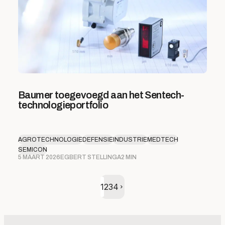
Baumer toegevoegd aan het Sentech-
technologieportfolio
AGROTECHNOLOGIE
DEFENSIE
INDUSTRIE
MEDTECH
SEMICON
5 MAART 2026
EGBERT STELLINGA
2 MIN
Volgende pagina
1
2
3
4